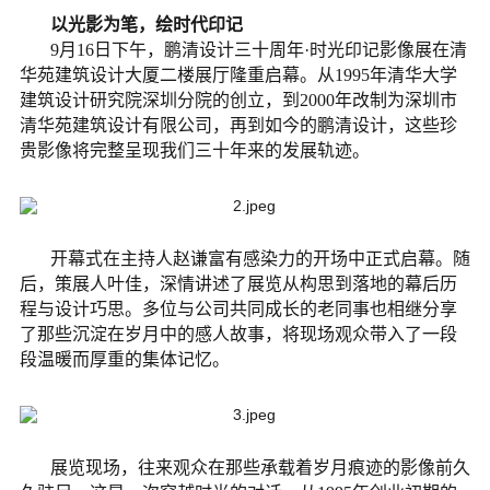
以光影为笔，绘时代印记
9月16日下午，鹏清设计三十周年·时光印记影像展在清
华苑建筑设计大厦二楼展厅隆重启幕。
从
1995
年清华大学
建筑设计研究院深圳分院的创立，到
2000
年改制为深圳市
清华苑建筑设计有限公司，再到如今的鹏清设计，这些珍
贵影像将完整呈现我们三十年来的发展轨迹。
开幕式在主持人赵谦富有感染力的开场中正式启幕。随
后，策展人叶佳，深情讲述了展览从构思到落地的幕后历
程与设计巧思。多位与公司共同成长的老同事也相继分享
了那些沉淀在岁月中的感人故事，将现场观众带入了一段
段温暖而厚重的集体记忆。
展览现场，往来观众在那些承载着岁月痕迹的影像前久