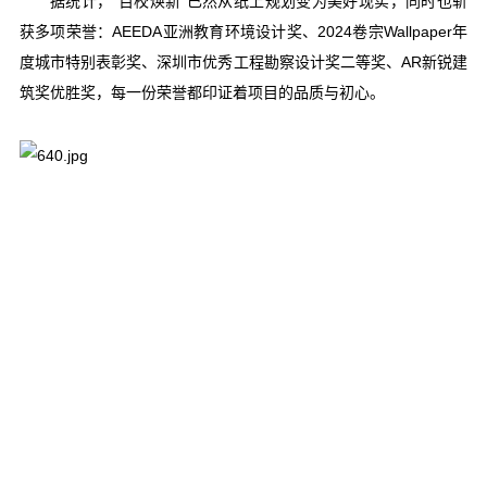
据统计，“百校焕新”已然从纸上规划变为美好现实，同时也斩
获多项荣誉：
AEEDA
亚洲教育环境设计奖、
2024
卷宗
Wallpaper
年
度城市特别表彰奖、深圳市优秀工程勘察设计奖二等奖、
AR
新锐建
筑奖优胜奖，每一份荣誉都印证着项目的品质与初心。