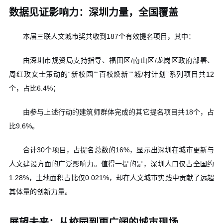
数据见证影响力：深圳力量，全国覆盖
本届三联人文城市奖共收到
187
个有效提名项目
，其中：
由深圳市规资局支持指导、福田区
/
南山区
/
龙岗区政府部署、
周红玫女士策动的“新校园”“百校焕新”“城
/
村计划”系列项目共
12
个
，占比
6.4%
；
由参与上述行动的建筑师群体完成的其它提名项目共
18
个
，占
比
9.6%
。
合计
30
个项目，占提名总数的
16%
，显示出深圳在城市更新与
人文建设方面的广泛影响力。值得一提的是，深圳人口仅占全国约
1.28%
，土地面积占比仅
0.021%
，却在人文城市实践中贡献了远超
其体量的创新力量。
展望未来：从校园到更广阔的城市现场