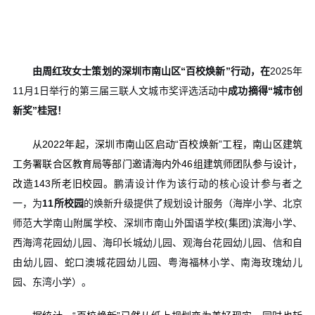
由周红玫女士策划的深圳市南山区“百校焕新”行动，在
2025
年
11
月
1
日举行的第三届三联人文城市奖评选活动中
成功摘得“城市创
新奖”桂冠！
从
2022
年起，深圳市南山区启动“百校焕新”工程，南山区建筑
工务署联合区教育局等部门邀请海内外
46
组建筑师团队参与设计，
改造
143
所老旧校园。
鹏清设计作为该行动的核心设计参与者之
一，为
11
所校园
的焕新升级提供了规划设计服务（海岸小学、北京
师范大学南山附属学校、深圳市南山外国语学校
(
集团
)
滨海小学、
西海湾花园幼儿园、海印长城幼儿园、观海台花园幼儿园、信和自
由幼儿园、蛇口澳城花园幼儿园、粤海福林小学、南海玫瑰幼儿
园、东湾小学）。