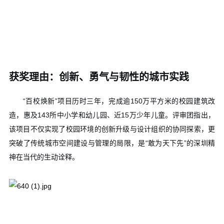
获奖理由：创新、勇气与韧性的城市实践
“百校焕新”项目历时三年，完成逾
150
万平方米
的校园建筑改
造，惠及
143
所中小学和幼儿园
、近
15
万少年儿童
。评审团指出，
该项目不仅实现了校园环境的创新升级与设计组织的协同探索，更
突破了传统城市空间建设与管理的局限，是“敢为天下先”的深圳精
神在当代的生动诠释。